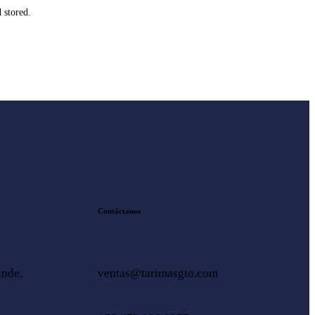
d stored
.
Contáctanos
nde,
ventas@tarimasgto.com