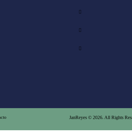
acto
JanReyes
© 2026. All Rights Res