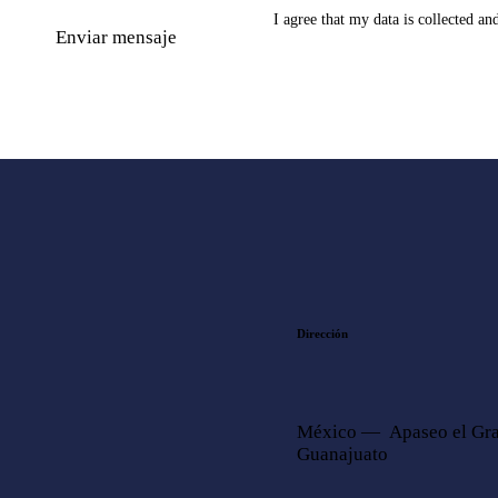
I agree that my data is
collected an
Dirección
México — Apaseo el Gra
Guanajuato