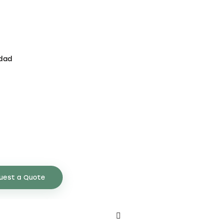
idad
uest a Quote